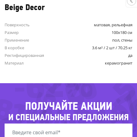
Beige Decor
Поверхность
матовая, рельефная
Размер
100x180 см
Применение
пол, стены
-5
В коробке
3.6 м² / 2 шт / 70.25 кг
-64%
-
-79%
Ректифицированная
да
-82%
Материал
керамогранит
-62%
-
-57
81%
-61%
ПОЛУЧАЙТЕ АКЦИИ
И СПЕЦИАЛЬНЫЕ ПРЕДЛОЖЕНИЯ