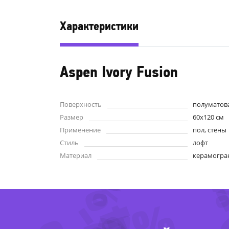
Характеристики
Aspen Ivory Fusion
Поверхность
полуматов
Размер
60x120 см
-32%
-2
Применение
пол, стены
Стиль
лофт
Материал
керамогра
-84%