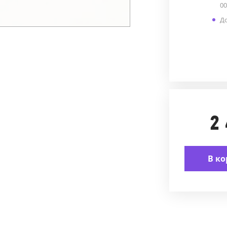
00
До
2
В ко