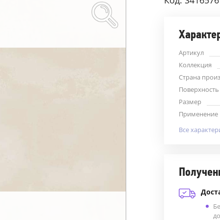
Код: S416576
Характе
Артикул
Коллекция
Страна прои
Поверхность
Размер
Применение
Все характер
Получен
Дост
Б
до