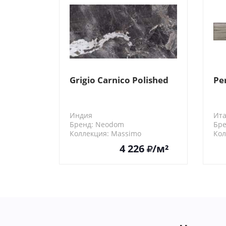
Grigio Carnico Polished
Per
Индия
Ит
Бренд: Neodom
Бре
Коллекция: Massimo
Кол
N20441
755
4 226
/м²