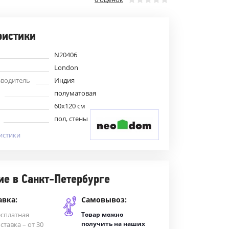
ристики
N20406
London
зводитель
Индия
полуматовая
60x120 см
пол, стены
истики
ие в Санкт-Петербурге
авка:
Самовывоз:
есплатная
Товар можно
получить на наших
ставка – от 30