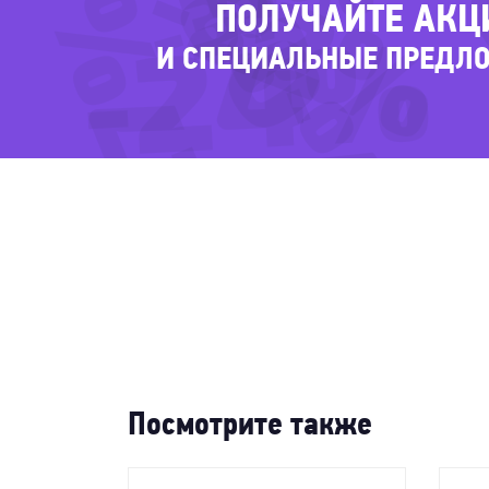
-80%
-37%
-22%
-27%
-24%
ПОЛУЧАЙТЕ АКЦ
И СПЕЦИАЛЬНЫЕ ПРЕДЛ
-78%
Посмотрите также