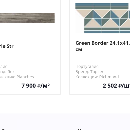
Green Border 24.1x41
le Str
см
алия
Португалия
нд: Rex
Бренд: Topcer
лекция: Planches
Коллекция: Richmond
673
7 900
/м²
2 502
/ш