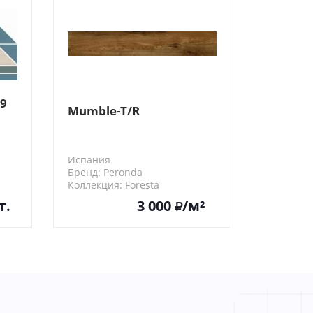
.9
Mumble-T/R
Испания
Бренд: Peronda
Коллекция: Foresta
25353
т.
3 000
/м²