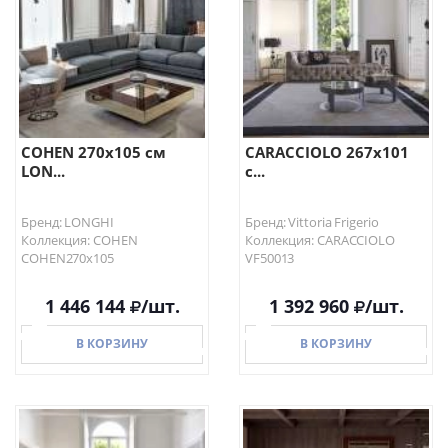
COHEN 270х105 см
CARACCIOLO 267х101
LON...
с...
Бренд: LONGHI
Бренд: Vittoria Frigerio
Коллекция: COHEN
Коллекция: CARACCIOLO
COHEN270х105
VF50013
1 446 144
/шт.
1 392 960
/шт.
В КОРЗИНУ
В КОРЗИНУ