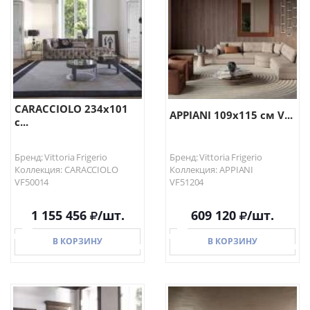
В КОРЗИНУ
В КОРЗИНУ
CARACCIOLO 234х101
APPIANI 109х115 см V...
с...
Бренд: Vittoria Frigerio
Бренд: Vittoria Frigerio
Коллекция: CARACCIOLO
Коллекция: APPIANI
VF50014
VF51204
1 155 456
/шт.
609 120
/шт.
В КОРЗИНУ
В КОРЗИНУ