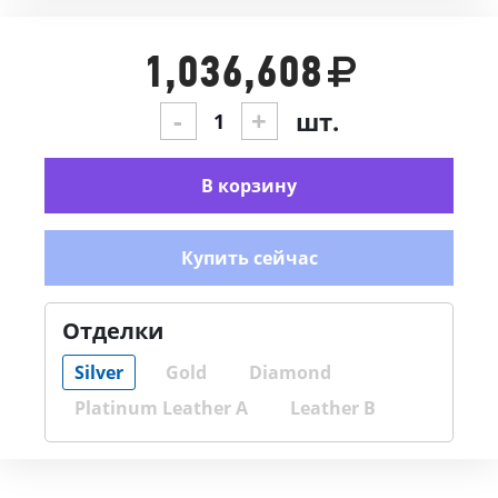
1,036,608
-
+
шт.
В корзину
Купить сейчас
Отделки
Silver
Gold
Diamond
Platinum Leather A
Leather B