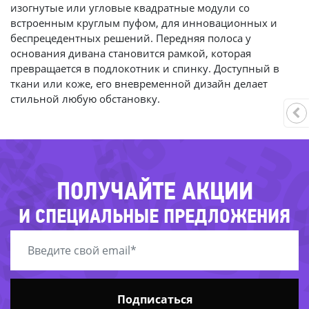
изогнутые или угловые квадратные модули со
встроенным круглым пуфом, для инновационных и
беспрецедентных решений. Передняя полоса у
основания дивана становится рамкой, которая
превращается в подлокотник и спинку. Доступный в
-66%
61%
29%
ткани или коже, его вневременной дизайн делает
стильной любую обстановку.
-25%
-3
-27%
-38%
-35%
70%
-
-8
ПОЛУЧАЙТЕ АКЦИИ
И СПЕЦИАЛЬНЫЕ ПРЕДЛОЖЕНИЯ
Подписаться