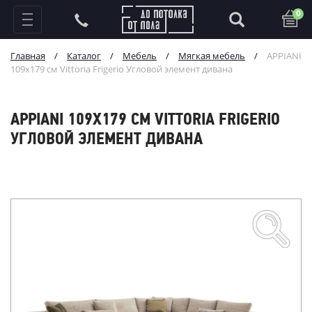
0
Главная
/
Каталог
/
Мебель
/
Мягкая мебель
/
APPIANI
109х179 см Vittoria Frigerio Угловой элемент дивана
APPIANI 109Х179 СМ VITTORIA FRIGERIO
УГЛОВОЙ ЭЛЕМЕНТ ДИВАНА