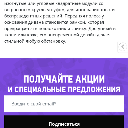
изогнутые или угловые квадратные модули со
встроенным круглым пуфом, для инновационных и
-27%
беспрецедентных решений. Передняя полоса у
-36%
основания дивана становится рамкой, которая
-79%
превращается в подлокотник и спинку. Доступный в
ткани или коже, его вневременной дизайн делает
стильной любую обстановку.
-59
48%
-7
ПОЛУЧАЙТЕ АКЦИИ
-67%
-82%
И СПЕЦИАЛЬНЫЕ ПРЕДЛОЖЕНИЯ
Подписаться