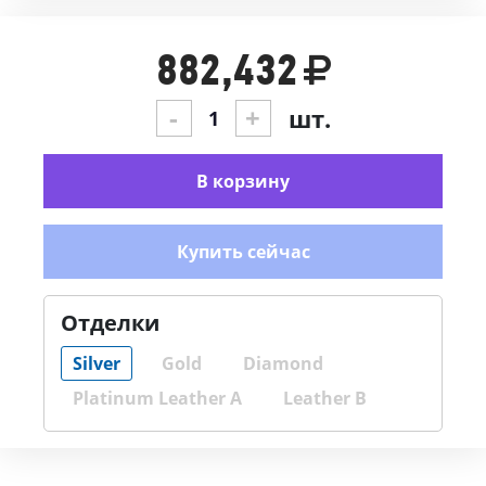
882,432
-
+
шт.
В корзину
Купить сейчас
Отделки
Silver
Gold
Diamond
Platinum Leather A
Leather B