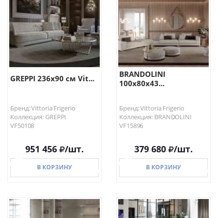
BRANDOLINI
GREPPI 236х90 см Vit...
100х80х43...
Бренд: Vittoria Frigerio
Бренд: Vittoria Frigerio
Коллекция: GREPPI
Коллекция: BRANDOLINI
VF50108
VF15896
951 456
/шт.
379 680
/шт.
В КОРЗИНУ
В КОРЗИНУ