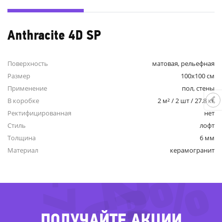
Anthracite 4D SP
Поверхность
матовая, рельефная
Размер
100x100 см
Применение
пол, стены
В коробке
2 м² / 2 шт / 27.8 кг
Ректифицированная
нет
Стиль
лофт
Толщина
6 мм
Материал
керамогранит
-63%
ПОЛУЧАЙТЕ АКЦИИ