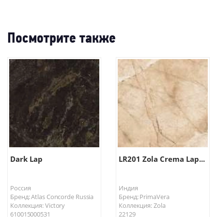
Посмотрите также
Dark Lap
LR201 Zola Crema Lap...
Россия
Индия
Бренд: Atlas Concorde Russia
Бренд: PrimaVera
Коллекция: Victory
Коллекция: Zola
610015000531
22129