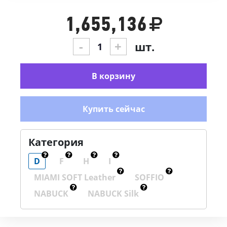
1,655,136
-
+
шт.
В корзину
Купить сейчас
Категория
D
F
H
I
MIAMI SOFT Leather
SOFFIO
NABUCK
NABUCK Silk