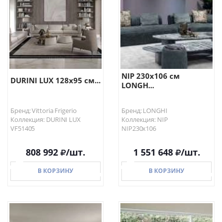
NIP 230х106 см
DURINI LUX 128х95 см...
LONGH...
Бренд: Vittoria Frigerio
Бренд: LONGHI
Коллекция: DURINI LUX
Коллекция: NIP
VF51405
NIP230х106
808 992
/шт.
1 551 648
/шт.
В КОРЗИНУ
В КОРЗИНУ