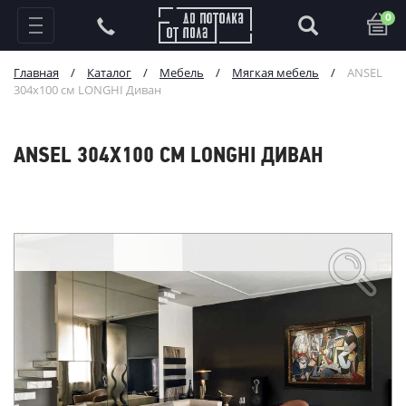
0
Главная
/
Каталог
/
Мебель
/
Мягкая мебель
/
ANSEL
304х100 см LONGHI Диван
ANSEL 304Х100 СМ LONGHI ДИВАН