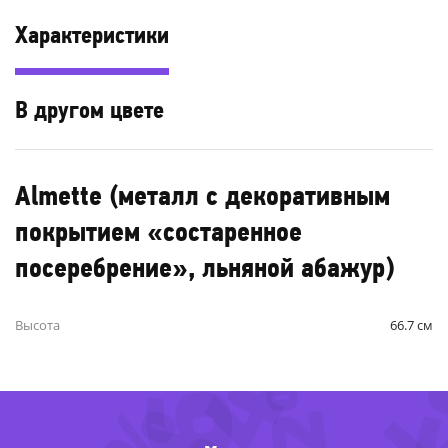
Характеристики
В другом цвете
Almette (металл с декоративным
покрытием «состаренное
посеребрение», льняной абажур)
-34%
-59%
Высота
66.7 см
-52%