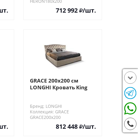
HERON180х200
шт.
712 992
/шт.
GRACE 200х200 см
LONGHI Кровать King
size
Бренд: LONGHI
Коллекция: GRACE
GRACE200х200
шт.
812 448
/шт.