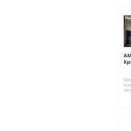
AM
Кр
(В
вс
Бре
Кол
AM