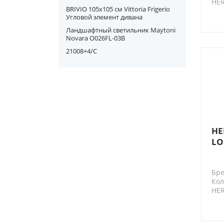
HE
BRIVIO 105х105 см Vittoria Frigerio
Угловой элемент дивана
Ландшафтный светильник Maytoni
Novara O026FL-03B
21008+4/C
HE
LO
siz
Бре
Кол
HE