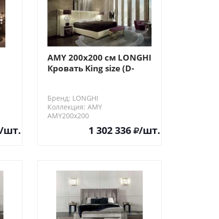
AMY 200х200 см LONGHI
Кровать King size (D-
ать
основание для
автоматической
Бренд: LONGHI
решетки)
Коллекция: AMY
AMY200х200
/шт.
1 302 336
/шт.