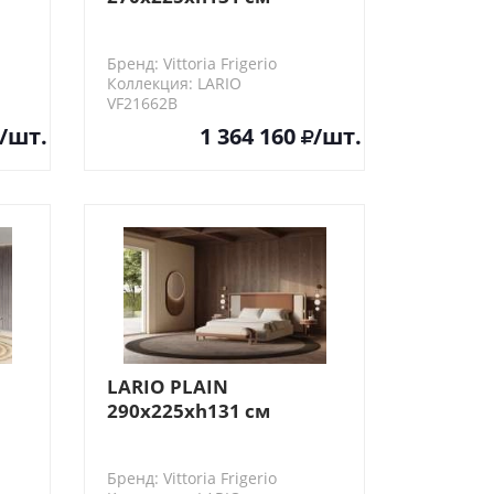
Vittoria Frigerio Кровать
(окрашенная)
Бренд: Vittoria Frigerio
Коллекция: LARIO
VF21662B
/шт.
1 364 160
/шт.
LARIO PLAIN
290x225xh131 см
ать
Vittoria Frigerio Кровать
(окрашенная)
Бренд: Vittoria Frigerio