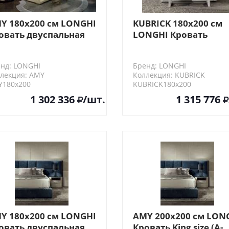
Y 180х200 см LONGHI
KUBRICK 180х200 см
овать двуспальная
LONGHI Кровать
-основание для
двуспальная
томатической
нд: LONGHI
Бренд: LONGHI
шетки)
лекция: AMY
Коллекция: KUBRICK
Y180х200
KUBRICK180х200
1 302 336
/шт.
1 315 776
Y 180х200 см LONGHI
AMY 200х200 см LON
овать двуспальная
Кровать King size (А-