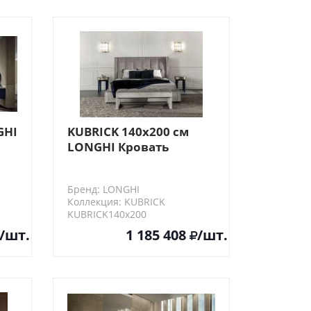
GHI
KUBRICK 140х200 см
LONGHI Кровать
французская
е)
Бренд: LONGHI
Коллекция: KUBRICK
KUBRICK140х200
/шт.
1 185 408
/шт.