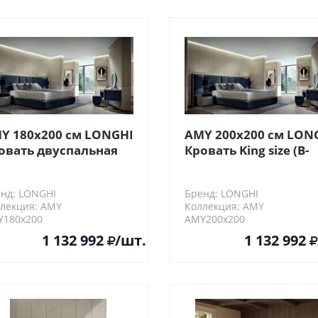
Y 180х200 см LONGHI
AMY 200х200 см LON
овать двуспальная
Кровать King size (В-
-основание для
основание для
траиваемого сомье)
встраиваемого сомь
нд: LONGHI
Бренд: LONGHI
лекция: AMY
Коллекция: AMY
Y180х200
AMY200х200
1 132 992
/шт.
1 132 992