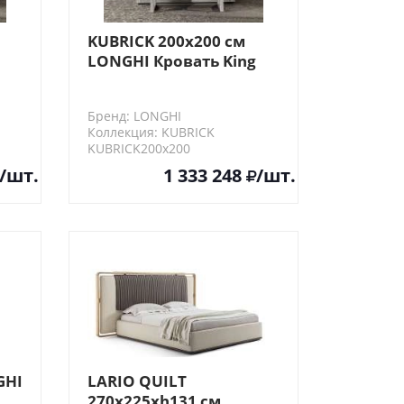
KUBRICK 200х200 см
LONGHI Кровать King
size
Бренд: LONGHI
Коллекция: KUBRICK
KUBRICK200х200
/шт.
1 333 248
/шт.
GHI
LARIO QUILT
270x225xh131 см