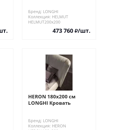
size (прошитое
е)
изголовье)
Бренд: LONGHI
Коллекция: HELMUT
HELMUT200х200
шт.
473 760
/шт.
HERON 180х200 см
LONGHI Кровать
двуспальная
Бренд: LONGHI
Коллекция: HERON