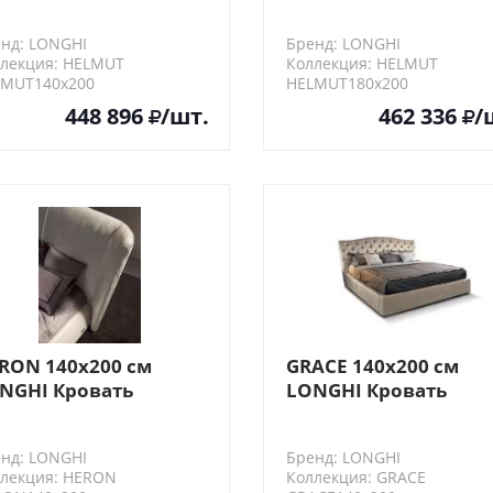
анцузская
двуспальная
рошитое изголовье)
(прошитое изголовь
нд: LONGHI
Бренд: LONGHI
лекция: HELMUT
Коллекция: HELMUT
LMUT140х200
HELMUT180х200
448 896
/шт.
462 336
/
RON 140х200 см
GRACE 140х200 см
NGHI Кровать
LONGHI Кровать
анцузская
французская
нд: LONGHI
Бренд: LONGHI
лекция: HERON
Коллекция: GRACE