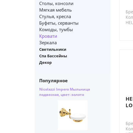
фр
Столы, консоли
(п
Мягкая мебель
Бре
Стулья, кресла
Кол
HE
Буфеты, серванты
Комоды, тумбы
Кровати
Зеркала
Светильники
Спа Бассейны
Декор
Популярное
Nicolazzi Impero Мыльница
подвесная, цвет: золото
HE
LO
фр
Бре
Кол