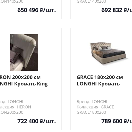
RON140х200
GRACE140х200
650 496
/шт.
692 832
/
RON 200х200 см
GRACE 180х200 см
NGHI Кровать King
LONGHI Кровать
e
двуспальная
нд: LONGHI
Бренд: LONGHI
лекция: HERON
Коллекция: GRACE
RON200х200
GRACE180х200
722 400
/шт.
789 600
/