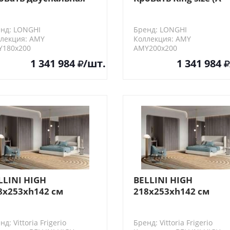
-основание для
основание для
ксированной
фиксированной
нд: LONGHI
Бренд: LONGHI
шетки)
решетки)
лекция: AMY
Коллекция: AMY
Y180х200
AMY200х200
1 341 984
/шт.
1 341 984
LLINI HIGH
BELLINI HIGH
8x253xh142 см
218x253xh142 см
ttoria Frigerio Кровать
Vittoria Frigerio Кров
нд: Vittoria Frigerio
Бренд: Vittoria Frigerio