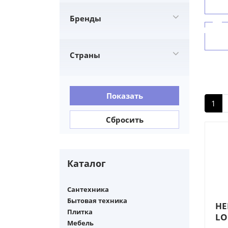
Бренды
LONGHI
29
Vittoria Frigerio
20
Страны
Италия
20
Показать
1
Сбросить
Каталог
Сантехника
Бытовая техника
HE
Плитка
LO
Мебель