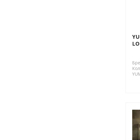
YU
LO
фр
Бре
Кол
YU