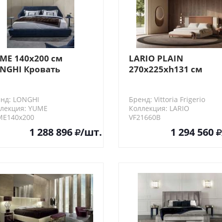
ME 140х200 см
LARIO PLAIN
NGHI Кровать
270x225xh131 см
анцузская
Vittoria Frigerio Кров
(окрашенная)
нд: LONGHI
Бренд: Vittoria Frigerio
лекция: YUME
Коллекция: LARIO
ME140х200
VF21660B
1 288 896
/шт.
1 294 560