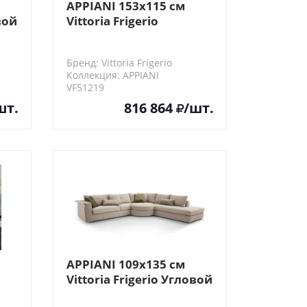
APPIANI 153х115 см
вой
Vittoria Frigerio
Шезлонг, 2 посадочных
места (левый/правый
Бренд: Vittoria Frigerio
угол)
Коллекция: APPIANI
VF51219
шт.
816 864
/шт.
APPIANI 109х135 см
Vittoria Frigerio Угловой
нт
элемент дивана