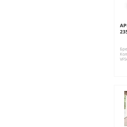
AP
23
Vi
Бре
Кол
VF5