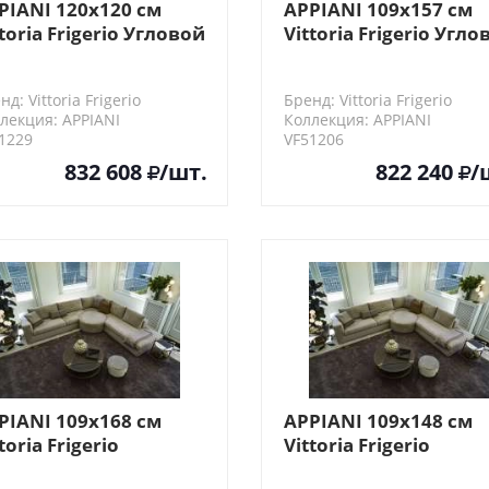
PIANI 120х120 см
APPIANI 109х157 см
ttoria Frigerio Угловой
Vittoria Frigerio Угло
емент с пуфом Ø110,
элемент дивана
посадочных места
нд: Vittoria Frigerio
Бренд: Vittoria Frigerio
лекция: APPIANI
Коллекция: APPIANI
1229
VF51206
832 608
/шт.
822 240
/
PIANI 109х168 см
APPIANI 109х148 см
toria Frigerio
Vittoria Frigerio
нтральный элемент
Центральный элеме