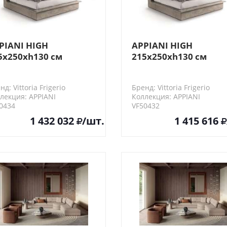
PIANI HIGH
APPIANI HIGH
5x250xh130 см
215x250xh130 см
ttoria Frigerio Кровать
Vittoria Frigerio Кров
нд: Vittoria Frigerio
Бренд: Vittoria Frigerio
лекция: APPIANI
Коллекция: APPIANI
0434
VF50432
1 432 032
/шт.
1 415 616