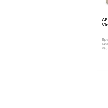
AP
Vi
эл
Бре
Кол
VF5