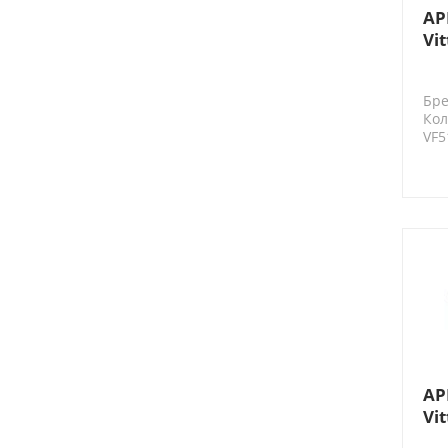
AP
Vi
эл
по
Бре
Кол
VF5
AP
Vi
мо