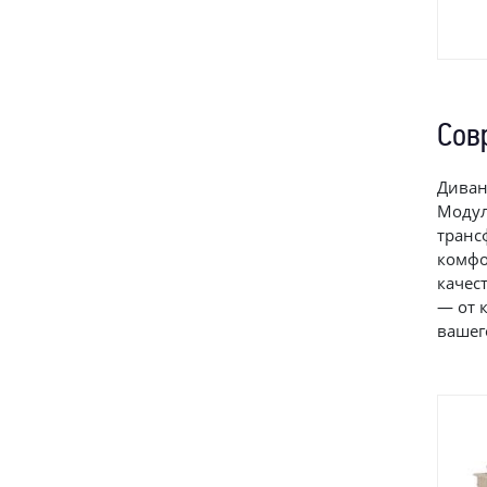
Сов
Диван
Модул
транс
комфо
качес
— от 
вашег