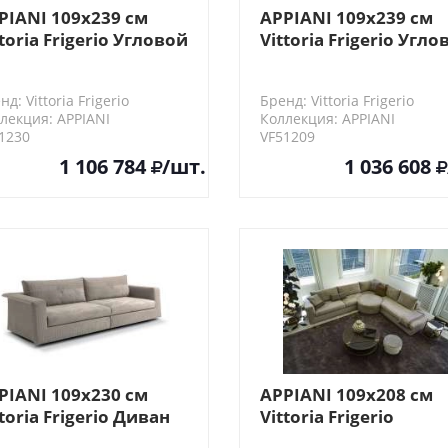
PIANI 109х239 см
APPIANI 109х239 см
ttoria Frigerio Угловой
Vittoria Frigerio Угло
емент дивана, 3
элемент дивана
садочных места
нд: Vittoria Frigerio
Бренд: Vittoria Frigerio
лекция: APPIANI
Коллекция: APPIANI
1230
VF51209
1 106 784
/шт.
1 036 608
PIANI 109х230 см
APPIANI 109х208 см
ttoria Frigerio Диван
Vittoria Frigerio
дульный
Центральный элеме