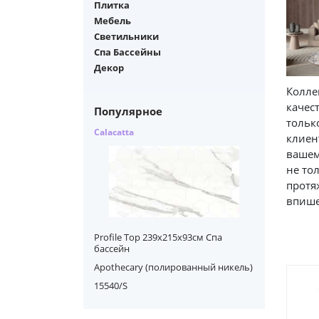
Плитка
Мебель
Светильники
Спа Бассейны
Декор
Колле
качес
Популярное
тольк
Calacatta
клиен
вашем
не то
протя
впише
Profile Top 239х215х93см Спа
бассейн
Apothecary (полированный никель)
15540/S