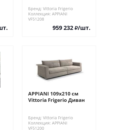
х
Бренд: Vittoria Frigerio
й)
Коллекция: APPIANI
VF51208
шт.
959 232
/шт.
APPIANI 109х210 см
Vittoria Frigerio Диван
нт
модульный
х
Бренд: Vittoria Frigerio
Коллекция: APPIANI
VF51200