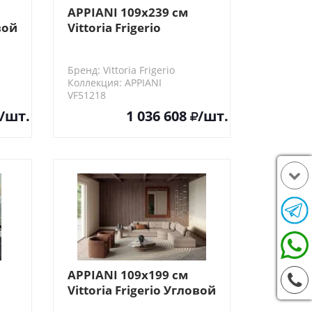
APPIANI 109х239 см
вой
Vittoria Frigerio
Кушетка, 3 посадочных
места (левый/правый
Бренд: Vittoria Frigerio
угол)
Коллекция: APPIANI
VF51218
/шт.
1 036 608
/шт.
APPIANI 109х199 см
Vittoria Frigerio Угловой
нт
элемент дивана