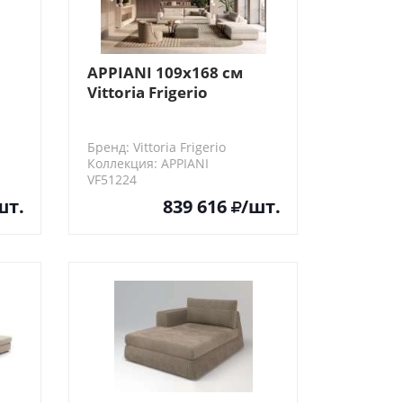
APPIANI 109х168 см
Vittoria Frigerio
ных
Центральный элемент
й
дивана, 3 посадочных
Бренд: Vittoria Frigerio
места (левый/правый
Коллекция: APPIANI
угол)
VF51224
шт.
839 616
/шт.