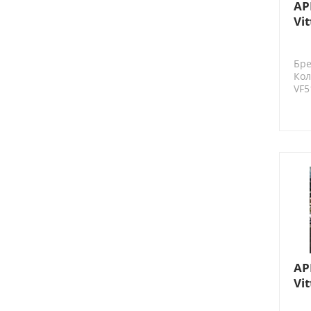
AP
Vi
эл
2 
Бре
Кол
VF5
AP
Vit
Це